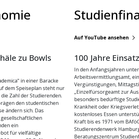
nomie
Studienfin
YouTube
Auf YouTube ansehen
chäle zu Bowls
100 Jahre Einsat
In den Anfangsjahren unter
Arbeitsvermittlungsamt, ei
cademica" in einer Baracke
Vergünstigungen, Mittagsti
uf dem Speiseplan steht nur
„Einzelfürsorgeamt zur Aus
t die Zahl der Studierenden.
besonders bedürftige Studi
prägen den studentischen
Krankheit oder Kriegsverle
se ändern sich. Das
kostenloses Essen unterstüt
gesellschaftlichen
Kraft bis es 1971 vom BAföG
nden ein
Studierendenwerk Hamburg 
t für vielfältige
Beratungszentrum Studienf