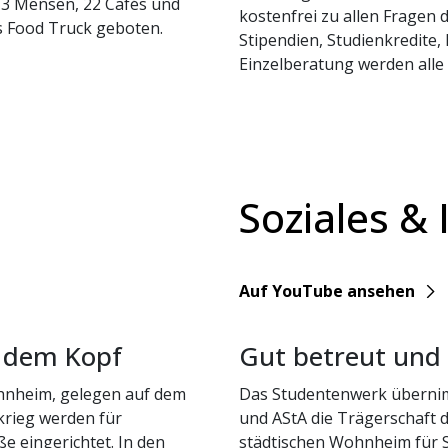
3 Mensen, 22 Cafés und
kostenfrei zu allen Fragen 
s Food Truck geboten.
Stipendien, Studienkredite,
Einzelberatung werden alle
Soziales & 
YouTube
Auf YouTube ansehen
r dem Kopf
Gut betreut und
ohnheim, gelegen auf dem
Das Studentenwerk übernim
krieg werden für
und AStA die Trägerschaft 
ße eingerichtet. In den
städtischen Wohnheim für S