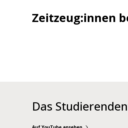
Zeitzeug:innen b
Das Studierende
YouTube
Auf YouTube ansehen