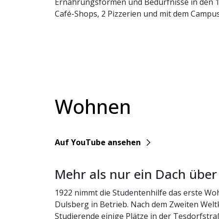
Ernährungsformen und Bedürfnisse in den 1
Café-Shops, 2 Pizzerien und mit dem Campu
Wohnen
YouTube
Auf YouTube ansehen
Mehr als nur ein Dach übe
1922 nimmt die Studentenhilfe das erste W
Dulsberg in Betrieb. Nach dem Zweiten Welt
Studierende einige Plätze in der Tesdorfstra